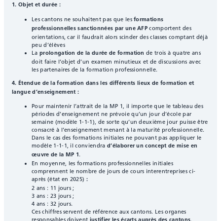
1. Objet et durée :
formation professionnelle (CSFP)
Les cantons ne souhaitent pas que les
formations
comportent des
professionnelles sanctionnées par une AFP
orientations, car il faudrait alors scinder des classes comptant déjà
peu d’élèves
La
de trois à quatre ans
prolongation de la durée de formation
doit faire l’objet d’un examen minutieux et de discussions avec
les partenaires de la formation professionnelle.
4. Étendue de la formation dans les différents lieux de formation et
langue d’enseignement :
Pour maintenir l’attrait de la MP 1, il importe que le tableau des
périodes d’enseignement ne prévoie qu’un jour d’école par
semaine (modèle 1-1-1), de sorte qu’un deuxième jour puisse être
consacré à l’enseignement menant à la maturité professionnelle.
Dans le cas des formations initiales ne pouvant pas appliquer le
modèle 1-1-1, il conviendra
d’élaborer un concept de mise en
.
œuvre de la MP 1
En moyenne, les formations professionnelles initiales
comprennent le nombre de jours de cours interentreprises ci-
après (état en 2025)
:
2 ans : 11 jours ;
3 ans : 23 jours ;
4 ans : 32 jours.
Ces chiffres servent de référence aux cantons. Les organes
responsables doivent
.
justifier les écarts auprès des cantons