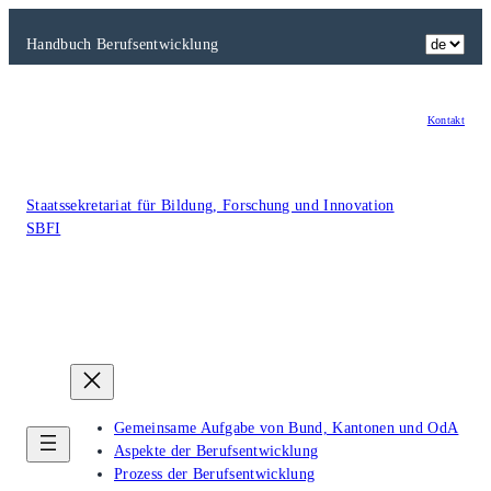
Zum
Inhalt
Handbuch Berufsentwicklung
springen
Kontakt
Staatssekretariat für Bildung, Forschung und Innovation
SBFI
Gemeinsame Aufgabe von Bund, Kantonen und OdA
Aspekte der Berufsentwicklung
Prozess der Berufsentwicklung